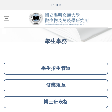
跳
English
到
主
要
內
:::
容
學生事務
區
學生招生管道
修業規章
博士班表格